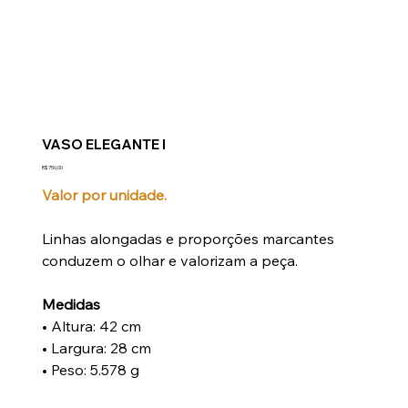
VASO ELEGANTE I
Preço
R$ 750,00
Valor por unidade.
Linhas alongadas e proporções marcantes
conduzem o olhar e valorizam a peça.
Medidas
• Altura: 42 cm
• Largura: 28 cm
• Peso: 5.578 g